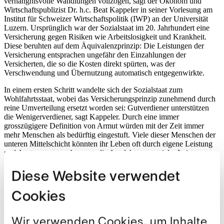
verhängnisvolle Wandlungen vollzogen, sagt der Ökonom und
Wirtschaftspublizist Dr. h.c. Beat Kappeler in seiner Vorlesung am
Institut für Schweizer Wirtschaftspolitik (IWP) an der Universität
Luzern. Ursprünglich war der Sozialstaat im 20. Jahrhundert eine
Versicherung gegen Risiken wie Arbeitslosigkeit und Krankheit.
Diese beruhten auf dem Äquivalenzprinzip: Die Leistungen der
Versicherung entsprachen ungefähr den Einzahlungen der
Versicherten, die so die Kosten direkt spürten, was der
Verschwendung und Übernutzung automatisch entgegenwirkte.
In einem ersten Schritt wandelte sich der Sozialstaat zum
Wohlfahrtsstaat, wobei das Versicherungsprinzip zunehmend durch
reine Umverteilung ersetzt worden sei: Gutverdiener unterstützen
die Wenigerverdiener, sagt Kappeler. Durch eine immer
grosszügigere Definition von Armut würden mit der Zeit immer
mehr Menschen als bedürftig eingestuft. Viele dieser Menschen der
unteren Mittelschicht könnten ihr Leben oft durch eigene Leistung
und Anstrengung verbessern; die Ausdehnung sozialer Leistungen
habe jedoch die Arbeitsanreize geschwächt.
Diese Website verwendet
Mittlerweile sei der Wohlfahrtsstaat zum Vollfahrtsstaat mutiert, der
sich auch um die Anliegen der mittleren und oberen Mittelschicht
Cookies
kümmere. Dieser Wandel sei während der Finanzkrise offenkundig
geworden, als die Bankenrettungen hauptsächlich den Interessen der
oberen Mittelschicht dienten. So drohe sich in der breiten
Wir verwenden Cookies, um Inhalte
Bevölkerung eine Erwartungshaltung zu etablieren, dass der Staat