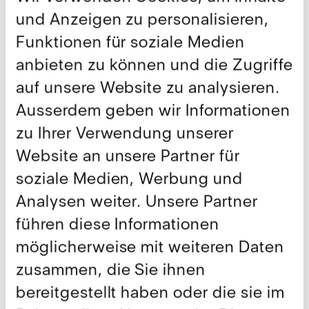
alle wirtschaftlichen Risiken trage. Noch hielten die
und Anzeigen zu personalisieren,
Schuldenbremse und die Unabhängigkeit der Schweizerischen
Notenbank den Wunsch nach weiterer Ausdehnung des Staates in
Funktionen für soziale Medien
Grenzen. Doch unangreifbar seien diese Brandmauern längst nicht
anbieten zu können und die Zugriffe
mehr.
auf unsere Website zu analysieren.
Ausserdem erfahren Sie im Vortrag:
Ausserdem geben wir Informationen
Wie der Vollfahrtsstaat den Preis der Arbeit in Westeuropa
verteuert und Arbeit dadurch unattraktiv macht.
zu Ihrer Verwendung unserer
Warum die Verfassungsreform von 2000 der Schweiz einen
Vollfahrtsstaat in die Verfassung geschrieben hat, dieser aber
Website an unsere Partner für
bis heute nicht umgesetzt wurde.
Wie sich eine verhängnisvolle Allianz aus Politik und
soziale Medien, Werbung und
Notenbanken gebildet hat, die durch immer höhere
Verschuldung und Gelddrucken den Vollfahrtsstaat
Analysen weiter. Unsere Partner
auszudehnen sucht.
führen diese Informationen
möglicherweise mit weiteren Daten
Teilen
zusammen, die Sie ihnen
bereitgestellt haben oder die sie im
Weitere Publikationen