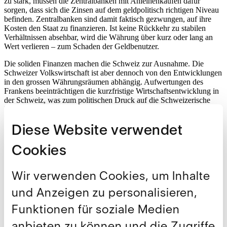
zu stark, müssen die Zentralbanken mit Anleihenkäufen dafür
sorgen, dass sich die Zinsen auf dem geldpolitisch richtigen Niveau
befinden. Zentralbanken sind damit faktisch gezwungen, auf ihre
Kosten den Staat zu finanzieren. Ist keine Rückkehr zu stabilen
Verhältnissen absehbar, wird die Währung über kurz oder lang an
Wert verlieren – zum Schaden der Geldbenutzer.
Die soliden Finanzen machen die Schweiz zur Ausnahme. Die
Schweizer Volkswirtschaft ist aber dennoch von den Entwicklungen
in den grossen Währungsräumen abhängig. Aufwertungen des
Frankens beeinträchtigen die kurzfristige Wirtschaftsentwicklung in
der Schweiz, was zum politischen Druck auf die Schweizerische
Nationalbank (SNB) führt, für einen stabilen Wechselkurs zu
sorgen. Dazu muss die SNB mit Schweizer Franken
Diese Website verwendet
Fremdwährungen kaufen. Mit dem Kauf der Fremdwährungen
verhält sich die SNB aber ähnlich wie die Zentralbanken der
Cookies
verschuldeten Länder. Und damit gilt auch für die SNB: Ohne
Rückkehr zu einer stabilen Verschuldungssituation in den grossen
Währungsräumen sind den Verlusten auf ihrer Bilanz kein Ende
Wir verwenden Cookies, um Inhalte
gesetzt, was schliesslich auch die Kaufkraft des Frankens gefährdet.
und Anzeigen zu personalisieren,
Will die SNB diese Risiken verhindern, wird sie in zukünftigen
Krisen vermehrt auf Devisenmarktinterventionen verzichten müssen.
Funktionen für soziale Medien
Welche Massnahmen der SNB helfen würden, diesem politischen
Druck zu widerstehen, lesen sie im zweiten IWP-Bericht zur
anbieten zu können und die Zugriffe
Geldpolitik und Finanzstabilität.