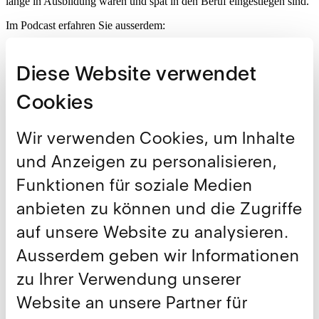
lange in Ausbildung waren und spät in den Beruf eingestiegen sind.
Im Podcast erfahren Sie ausserdem:
Wie sich das Drei-Säulen-Modell in der Schweiz historisch
entwickelt hat.
Diese Website verwendet
Warum Reformen der Altersvorsorge politisch einen schweren
Stand haben.
Cookies
Wie man sich am besten über Abstimmungsthemen informiert.
Wir verwenden Cookies, um Inhalte
Weiterführende Links
und Anzeigen zu personalisieren,
Hier finden Sie den Podcast
Funktionen für soziale Medien
anbieten zu können und die Zugriffe
Teilen
auf unsere Website zu analysieren.
Ausserdem geben wir Informationen
Weitere Publikationen
zu Ihrer Verwendung unserer
Website an unsere Partner für
Alle anzeigen