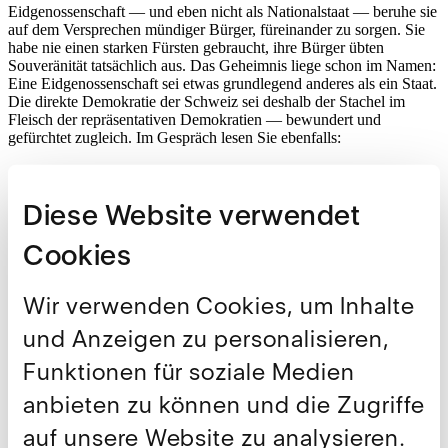
Eidgenossenschaft — und eben nicht als Nationalstaat — beruhe sie
auf dem Versprechen mündiger Bürger, füreinander zu sorgen. Sie
habe nie einen starken Fürsten gebraucht, ihre Bürger übten
Souveränität tatsächlich aus. Das Geheimnis liege schon im Namen:
Eine Eidgenossenschaft sei etwas grundlegend anderes als ein Staat.
Die direkte Demokratie der Schweiz sei deshalb der Stachel im
Fleisch der repräsentativen Demokratien — bewundert und
gefürchtet zugleich. Im Gespräch lesen Sie ebenfalls:
Warum Hierarchie, Befehl und Gehorsam keine Unfälle der
Geschichte sind, sondern ihr strukturelles Ergebnis
Diese Website verwendet
Weshalb konstitutionelle Monarchien die «Peinlichkeit der
Präsidentenwahlen» ersparen
Wie der «stille Staatsstreich» des 20. Jahrhunderts die
Cookies
amerikanische Demokratie verändert hat
Warum Sloterdijk im «intelligenten Staat» mit KI-
Unterstützung eine mögliche dritte Option zwischen hilflosem
Wir verwenden Cookies, um Inhalte
Liberalismus und dummdreister Illiberalität sieht
und Anzeigen zu personalisieren,
Funktionen für soziale Medien
Weiterführende Links
anbieten zu können und die Zugriffe
Hier geht's zum Podcast
auf unsere Website zu analysieren.