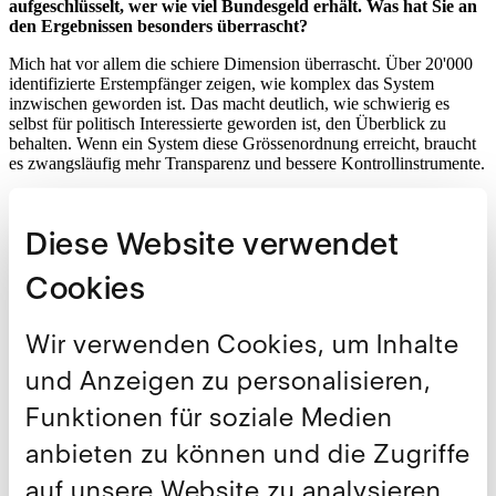
aufgeschlüsselt, wer wie viel Bundesgeld erhält. Was hat Sie an
den Ergebnissen besonders überrascht?
Mich hat vor allem die schiere Dimension überrascht. Über 20'000
identifizierte Erstempfänger zeigen, wie komplex das System
inzwischen geworden ist. Das macht deutlich, wie schwierig es
selbst für politisch Interessierte geworden ist, den Überblick zu
behalten. Wenn ein System diese Grössenordnung erreicht, braucht
es zwangsläufig mehr Transparenz und bessere Kontrollinstrumente.
Sie verlangen ein öffentliches Register aller Empfänger von
Bundessubventionen; die Verwaltung soll dabei auf der
Diese Website verwendet
Vorarbeit des IWP aufbauen. Weshalb ist diese Transparenz
aus Ihrer Sicht wichtig?
Cookies
Weil Transparenz die Grundlage jeder demokratischen Kontrolle ist.
Die Bürgerinnen und Bürger haben ein berechtigtes Interesse zu
Wir verwenden Cookies, um Inhalte
erfahren, wohin ihre Steuergelder fliessen. Ein öffentliches Register
schafft keine zusätzliche Bürokratie, sondern macht bestehende
und Anzeigen zu personalisieren,
Informationen zugänglich.
Funktionen für soziale Medien
Darüber hinaus ist Transparenz auch die Voraussetzung für jede
ernsthafte Diskussion über die Bundesfinanzen. Solange wir nicht
anbieten zu können und die Zugriffe
genau wissen, wer welche Mittel erhält und mit welcher Wirkung,
bleibt jede Sparübung zwangsläufig abstrakt. Wer über
auf unsere Website zu analysieren.
Entlastungspakete oder den langfristigen Erhalt der Schuldenbremse