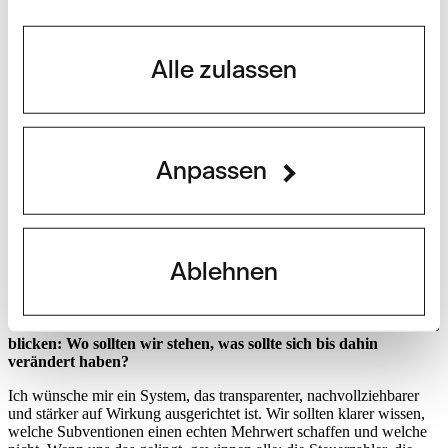
überprüfen dürfen, ob die Mittel zweckmässig und wirksam
verwendet werden. Dieser Grundsatz gilt unabhängig davon, wer
Empfänger ist.
Alle zulassen
Sie schlagen vor, Subventionen künftig automatisch auslaufen
zu lassen, wenn das Parlament sie nicht aktiv verlängert –
sogenannte Sunset Clauses. Welchen Nutzen versprechen Sie
sich davon?
Anpassen
Zunächst möchte ich prüfen lassen, ob und in welchen Bereichen
ein solches Instrument sinnvoll wäre. Die Idee dahinter ist einfach:
Subventionen sollen nicht automatisch ewig weiterlaufen. Wer eine
Förderung verlängern will, soll periodisch darlegen müssen,
weshalb sie weiterhin notwendig ist. Das schafft Anreize für eine
regelmässige Überprüfung. Selbstverständlich müsste man dabei
Ablehnen
zwischenzeitlich begründeten Förderinstrumenten und dauerhaften
Aufgaben der Grundversorgung unterscheiden.
Wenn Sie in zehn Jahren auf das Subventionswesen des Bundes
blicken: Wo sollten wir stehen, was sollte sich bis dahin
verändert haben?
Ich wünsche mir ein System, das transparenter, nachvollziehbarer
und stärker auf Wirkung ausgerichtet ist. Wir sollten klarer wissen,
welche Subventionen einen echten Mehrwert schaffen und welche