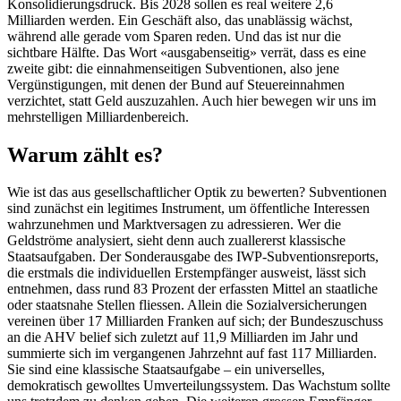
Konsolidierungsdruck. Bis 2028 sollen es real weitere 2,6
Milliarden werden. Ein Geschäft also, das unablässig wächst,
während alle gerade vom Sparen reden. Und das ist nur die
sichtbare Hälfte. Das Wort «ausgabenseitig» verrät, dass es eine
zweite gibt: die einnahmenseitigen Subventionen, also jene
Vergünstigungen, mit denen der Bund auf Steuereinnahmen
verzichtet, statt Geld auszuzahlen. Auch hier bewegen wir uns im
mehrstelligen Milliardenbereich.
Warum zählt es?
Wie ist das aus gesellschaftlicher Optik zu bewerten? Subventionen
sind zunächst ein legitimes Instrument, um öffentliche Interessen
wahrzunehmen und Marktversagen zu adressieren. Wer die
Geldströme analysiert, sieht denn auch zuallererst klassische
Staatsaufgaben. Der Sonderausgabe des IWP-Subventionsreports,
die erstmals die individuellen Erstempfänger ausweist, lässt sich
entnehmen, dass rund 83 Prozent der erfassten Mittel an staatliche
oder staatsnahe Stellen fliessen. Allein die Sozialversicherungen
vereinen über 17 Milliarden Franken auf sich; der Bundeszuschuss
an die AHV belief sich zuletzt auf 11,9 Milliarden im Jahr und
summierte sich im vergangenen Jahrzehnt auf fast 117 Milliarden.
Sie sind eine klassische Staatsaufgabe – ein universelles,
demokratisch gewolltes Umverteilungssystem. Das Wachstum sollte