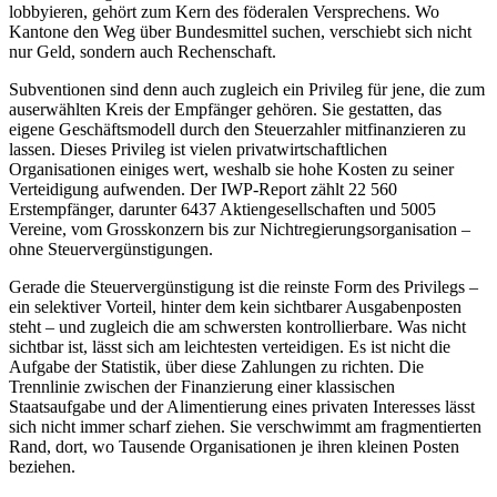
lobbyieren, gehört zum Kern des föderalen Versprechens. Wo
Kantone den Weg über Bundesmittel suchen, verschiebt sich nicht
nur Geld, sondern auch Rechenschaft.
Subventionen sind denn auch zugleich ein Privileg für jene, die zum
auserwählten Kreis der Empfänger gehören. Sie gestatten, das
eigene Geschäftsmodell durch den Steuerzahler mitfinanzieren zu
lassen. Dieses Privileg ist vielen privatwirtschaftlichen
Organisationen einiges wert, weshalb sie hohe Kosten zu seiner
Verteidigung aufwenden. Der IWP-Report zählt 22 560
Erstempfänger, darunter 6437 Aktiengesellschaften und 5005
Vereine, vom Grosskonzern bis zur Nichtregierungsorganisation –
ohne Steuervergünstigungen.
Gerade die Steuervergünstigung ist die reinste Form des Privilegs –
ein selektiver Vorteil, hinter dem kein sichtbarer Ausgabenposten
steht – und zugleich die am schwersten kontrollierbare. Was nicht
sichtbar ist, lässt sich am leichtesten verteidigen. Es ist nicht die
Aufgabe der Statistik, über diese Zahlungen zu richten. Die
Trennlinie zwischen der Finanzierung einer klassischen
Staatsaufgabe und der Alimentierung eines privaten Interesses lässt
sich nicht immer scharf ziehen. Sie verschwimmt am fragmentierten
Rand, dort, wo Tausende Organisationen je ihren kleinen Posten
beziehen.