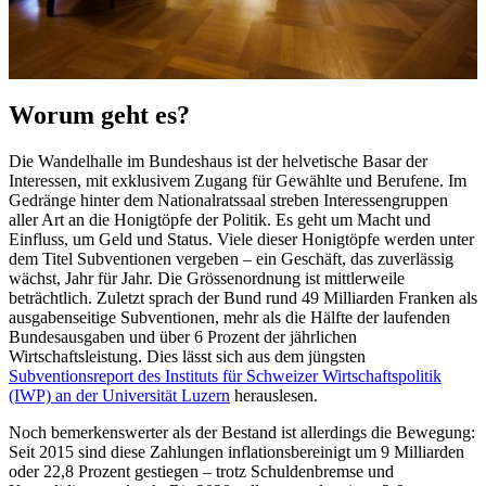
Worum geht es?
Die Wandelhalle im Bundeshaus ist der helvetische Basar der
Interessen, mit exklusivem Zugang für Gewählte und Berufene. Im
Gedränge hinter dem Nationalratssaal streben Interessengruppen
aller Art an die Honigtöpfe der Politik. Es geht um Macht und
Einfluss, um Geld und Status. Viele dieser Honigtöpfe werden unter
dem Titel Subventionen vergeben – ein Geschäft, das zuverlässig
wächst, Jahr für Jahr. Die Grössenordnung ist mittlerweile
beträchtlich. Zuletzt sprach der Bund rund 49 Milliarden Franken als
ausgabenseitige Subventionen, mehr als die Hälfte der laufenden
Bundesausgaben und über 6 Prozent der jährlichen
Wirtschaftsleistung. Dies lässt sich aus dem jüngsten
Subventionsreport des Instituts für Schweizer Wirtschaftspolitik
(IWP) an der Universität Luzern
herauslesen.
Noch bemerkenswerter als der Bestand ist allerdings die Bewegung:
Seit 2015 sind diese Zahlungen inflationsbereinigt um 9 Milliarden
oder 22,8 Prozent gestiegen – trotz Schuldenbremse und