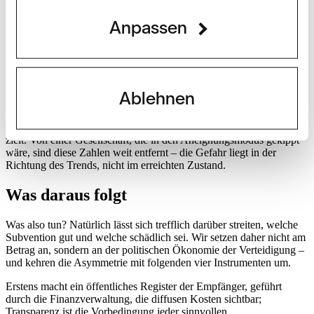
wertvoller das Privileg, desto mehr kluge Köpfe und reale Mittel
wandern aus der Wertschöpfung in den Verteilungskampf.
Anpassen
Kruegers Mechanismus greift dort, wo um einen bestreitbaren Topf
konkurriert und dabei der Rentenwert aufgezehrt wird – nicht bei
den universellen Transfersystemen, deren Milliarden nicht
verbrennen, sondern an Rentner oder Prämienzahler fliessen. Der
genuin private, rechtsformbasierte Empfängerblock –
Ablehnen
Aktiengesellschaften, Vereine, Stiftungen, GmbH – beläuft sich im
Report auf gut 2 Milliarden Franken, rund 5 Prozent des Volumens.
Das ist der Ausschnitt, auf den das Rentenstreben im engen Sinn
zielt. Von einer Gesellschaft, die in den Aneignungsmodus gekippt
wäre, sind diese Zahlen weit entfernt – die Gefahr liegt in der
Richtung des Trends, nicht im erreichten Zustand.
Was daraus folgt
Was also tun? Natürlich lässt sich trefflich darüber streiten, welche
Subvention gut und welche schädlich sei. Wir setzen daher nicht am
Betrag an, sondern an der politischen Ökonomie der Verteidigung –
und kehren die Asymmetrie mit folgenden vier Instrumenten um.
Erstens macht ein öffentliches Register der Empfänger, geführt
durch die Finanzverwaltung, die diffusen Kosten sichtbar;
Transparenz ist die Vorbedingung jeder sinnvollen