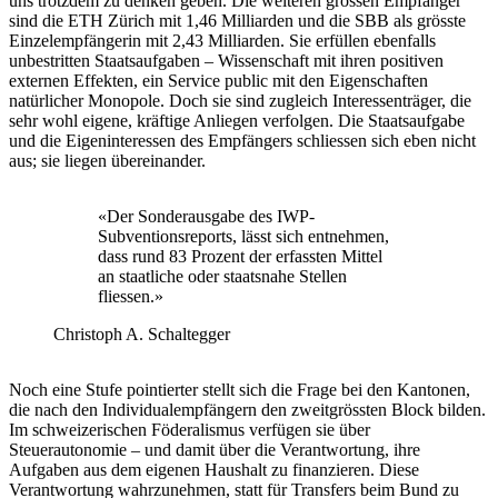
uns trotzdem zu denken geben. Die weiteren grossen Empfänger
sind die ETH Zürich mit 1,46 Milliarden und die SBB als grösste
Einzelempfängerin mit 2,43 Milliarden. Sie erfüllen ebenfalls
unbestritten Staatsaufgaben – Wissenschaft mit ihren positiven
externen Effekten, ein Service public mit den Eigenschaften
natürlicher Monopole. Doch sie sind zugleich Interessenträger, die
sehr wohl eigene, kräftige Anliegen verfolgen. Die Staatsaufgabe
und die Eigeninteressen des Empfängers schliessen sich eben nicht
aus; sie liegen übereinander.
«
Der Sonderausgabe des IWP-
Subventionsreports, lässt sich entnehmen,
dass rund 83 Prozent der erfassten Mittel
an staatliche oder staatsnahe Stellen
fliessen.
»
Christoph A. Schaltegger
Noch eine Stufe pointierter stellt sich die Frage bei den Kantonen,
die nach den Individualempfängern den zweitgrössten Block bilden.
Im schweizerischen Föderalismus verfügen sie über
Steuerautonomie – und damit über die Verantwortung, ihre
Aufgaben aus dem eigenen Haushalt zu finanzieren. Diese
Verantwortung wahrzunehmen, statt für Transfers beim Bund zu