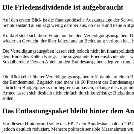
Die Friedensdividende ist aufgebraucht
Auf den ersten Blick ist die finanzpolitische Ausgangslage der Schwei
Schuldenstand allein sagt wenig darüber aus, ob der Bund neue Aufga
Konkret stellt sich diese Frage nun bei den Verteidigungsausgaben. 
wieder an Gewicht, der über Jahrzehnte an Bedeutung verloren hat. 1
Die Verteidigungsausgaben lassen sich jedoch nicht im finanzpolitis
dem Ende des Kalten Kriegs – die sogenannte Friedensdividende – wur
Sozialbereich: Dessen Anteil an den Bundesausgaben stieg von rund 
Die Rückkehr höherer Verteidigungsausgaben trifft damit auf einen Bun
der Bundesmittel. Zugleich sind mehr als 60 Prozent der Bundesaus
jährlichen Budgetprozess nur begrenzt anpassen, solange die zugrunde
Armee lassen sich deshalb nicht einfach durch kurzfristige Budgetko
sollen.
Das Entlastungspaket bleibt hinter dem A
Vor diesem Hintergrund sollte das EP27 den Bundeshaushalt ab 2027 
jedoch deutlich reduziert. Mehrere politisch sensible Massnahmen 