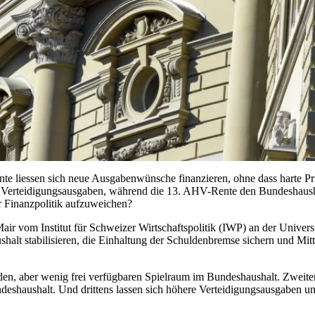
nte liessen sich neue Ausgabenwünsche finanzieren, ohne dass harte Pr
e Verteidigungsausgaben, während die 13. AHV-Rente den Bundeshaushalt
er Finanzpolitik aufzuweichen?
r vom Institut für Schweizer Wirtschaftspolitik (IWP) an der Universit
halt stabilisieren, die Einhaltung der Schuldenbremse sichern und Mitte
lden, aber wenig frei verfügbaren Spielraum im Bundeshaushalt. Zweite
shaushalt. Und drittens lassen sich höhere Verteidigungsausgaben un