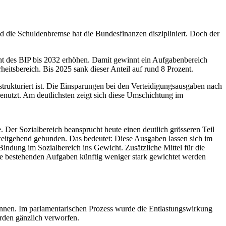
und die Schuldenbremse hat die Bundesfinanzen diszipliniert. Doch der
zent des BIP bis 2032 erhöhen. Damit gewinnt ein Aufgabenbereich
eitsbereich. Bis 2025 sank dieser Anteil auf rund 8 Prozent.
trukturiert ist. Die Einsparungen bei den Verteidigungsausgaben nach
enutzt. Am deutlichsten zeigt sich diese Umschichtung im
e. Der Sozialbereich beansprucht heute einen deutlich grösseren Teil
weitgehend gebunden. Das bedeutet: Diese Ausgaben lassen sich im
Bindung im Sozialbereich ins Gewicht. Zusätzliche Mittel für die
che bestehenden Aufgaben künftig weniger stark gewichtet werden
innen. Im parlamentarischen Prozess wurde die Entlastungswirkung
rden gänzlich verworfen.