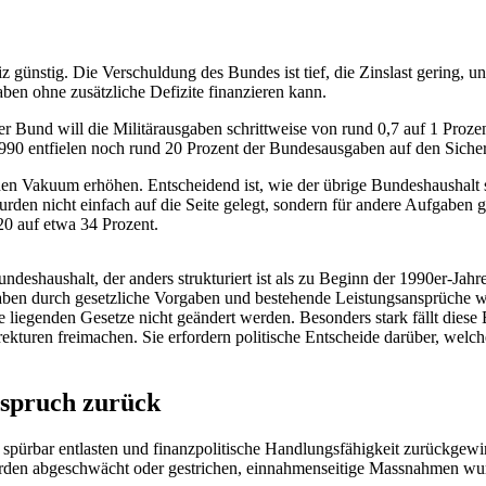
z günstig. Die Verschuldung des Bundes ist tief, die Zinslast gering, 
ben ohne zusätzliche Defizite finanzieren kann.
Der Bund will die Militärausgaben schrittweise von rund 0,7 auf 1 Pro
990 entfielen noch rund 20 Prozent der Bundesausgaben auf den Sicherh
chen Vakuum erhöhen. Entscheidend ist, wie der übrige Bundeshaushalt s
den nicht einfach auf die Seite gelegt, sondern für andere Aufgaben g
20 auf etwa 34 Prozent.
deshaushalt, der anders strukturiert ist als zu Beginn der 1990er-Jahr
gaben durch gesetzliche Vorgaben und bestehende Leistungsansprüche 
 liegenden Gesetze nicht geändert werden. Besonders stark fällt diese 
rrekturen freimachen. Sie erfordern politische Entscheide darüber, wel
nspruch zurück
spürbar entlasten und finanzpolitische Handlungsfähigkeit zurückgew
wurden abgeschwächt oder gestrichen, einnahmenseitige Massnahmen wu