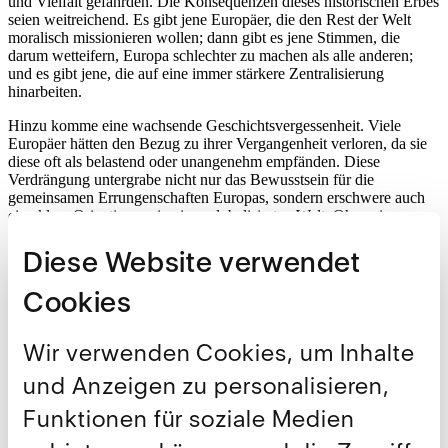
und Vielfalt gefährden. Die Konsequenzen dieses historischen Erbes
seien weitreichend. Es gibt jene Europäer, die den Rest der Welt
moralisch missionieren wollen; dann gibt es jene Stimmen, die
darum wetteifern, Europa schlechter zu machen als alle anderen;
und es gibt jene, die auf eine immer stärkere Zentralisierung
hinarbeiten.
Hinzu komme eine wachsende Geschichtsvergessenheit. Viele
Europäer hätten den Bezug zu ihrer Vergangenheit verloren, da sie
diese oft als belastend oder unangenehm empfänden. Diese
Verdrängung untergrabe nicht nur das Bewusstsein für die
gemeinsamen Errungenschaften Europas, sondern erschwere auch
eine klare Orientierung in einer globalisierten Welt. Ohne eine
reflektierte Auseinandersetzung mit der eigenen Geschichte drohe
Europa, seine Einheit und seine Bedeutung als globaler Akteur zu
Diese Website verwendet
verlieren.
Cookies
Ausserdem lesen Sie im Interview:
Warum 1968 keine Revolution war
Wir verwenden Cookies, um Inhalte
Weshalb Peter Sloterdijk Europa als „Kontinent ohne
Eigenschaften“ bezeichnet
und Anzeigen zu personalisieren,
Was Peter Sloterdijk mit dem französischen Präsidenten
Emmanuel Macron im Elysée-Palast besprochen hat.
Funktionen für soziale Medien